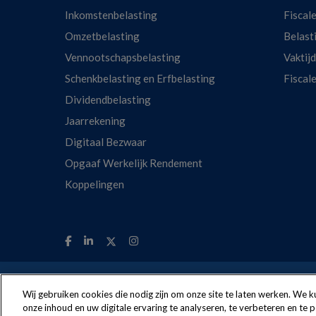
Inkomstenbelasting
Fiscale
Omzetbelasting
Belast
Vennootschapsbelasting
Vaktij
Schenkbelasting en Erfbelasting
Fiscal
Dividendbelasting
Jaarrekening
Digitaal Bezwaar
Opgaaf Werkelijk Rendement
Koppelingen
The following regulations apply to the use o
Wij gebruiken cookies die nodig zijn om onze site te laten werken. We
onze inhoud en uw digitale ervaring te analyseren, te verbeteren en te 
Nextens® is a brand o