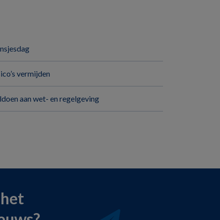
insjesdag
sico’s vermijden
ldoen aan wet- en regelgeving
 het
ieuws?