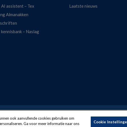
 AI assistent – Tex
Laatste nieuws
ing Almanakken
dschriften
e kennisbank – Naslag
f this website:
Terms and conditions
Security
Privacy policy
 kunnen ook aanvullende cookies gebruiken om
Cookie Instelling
personaliseren. Ga voor meer informatie naar ons
f
LexisNexis® Risk Solutions
, part of RELX.
Copyright
reserved © 2026 Lex