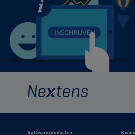
Footer
Software producten
Kenni