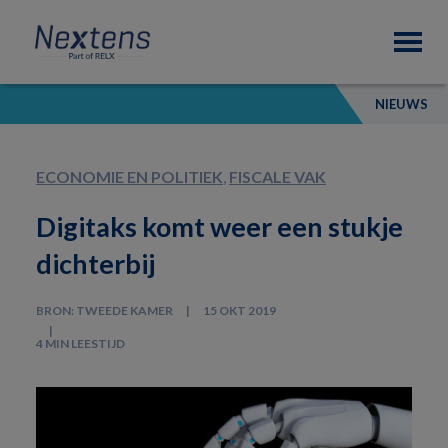
Skip
Skip
Skip
Nextens
to
to
to
Fiscaal
primary
main
footer
partner
navigation
content
van
NIEUWS
professionals
ECONOMIE EN POLITIEK
,
FISCALE VAK
Digitaks komt weer een stukje
dichterbij
BRON: TWEEDE KAMER
15 OKT 2019
4 MIN LEESTIJD