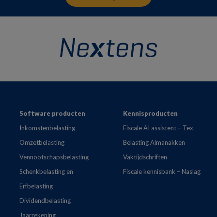
Footer
Software producten
Kennisproducten
Inkomstenbelasting
Fiscale AI assistent – Tex
Omzetbelasting
Belasting Almanakken
Vennootschapsbelasting
Vaktijdschriften
Schenkbelasting en
Fiscale kennisbank – Naslag
Erfbelasting
Dividendbelasting
Jaarrekening