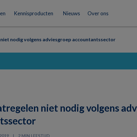
en
Kennisproducten
Nieuws
Over ons
niet nodig volgens adviesgroep accountantssector
tregelen niet nodig volgens ad
tssector
2019
2 MIN LEESTIJD