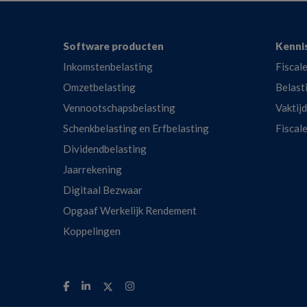
Footer
Software producten
Kenni
Inkomstenbelasting
Fiscale
Omzetbelasting
Belast
Vennootschapsbelasting
Vaktij
Schenkbelasting en Erfbelasting
Fiscal
Dividendbelasting
Jaarrekening
Digitaal Bezwaar
Opgaaf Werkelijk Rendement
Koppelingen