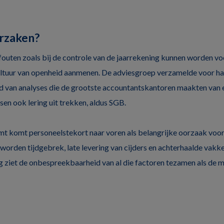
orzaken?
fouten zoals bij de controle van de jaarrekening kunnen worden 
ultuur van openheid aanmenen. De adviesgroep verzamelde voor ha
d van analyses die de grootste accountantskantoren maakten van 
sen ook lering uit trekken, aldus SGB.
mt komt personeelstekort naar voren als belangrijke oorzaak voo
worden tijdgebrek, late levering van cijders en achterhaalde vak
 ziet de onbespreekbaarheid van al die factoren tezamen als de me