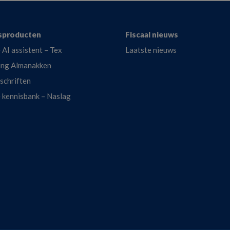
sproducten
Fiscaal nieuws
 AI assistent – Tex
Laatste nieuws
ing Almanakken
dschriften
e kennisbank – Naslag