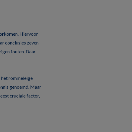
voorkomen. Hiervoor
ar conclusies zeven
eigen fouten. Daar
r het rommeleige
kennis genoemd. Maar
est cruciale factor,