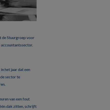
ft de Stuurgroep voor
e accountantssector.
in het jaar dat een
de sector te
ren.
uren van een fout
én dak zitten, schrijft