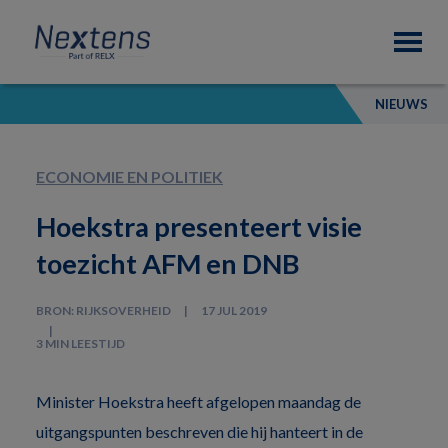
Skip
Skip
Skip
Nextens
to
to
to
Fiscaal
primary
main
footer
partner
navigation
content
van
NIEUWS
professionals
ECONOMIE EN POLITIEK
Hoekstra presenteert visie
toezicht AFM en DNB
BRON: RIJKSOVERHEID
17 JUL 2019
3 MIN LEESTIJD
Minister Hoekstra heeft afgelopen maandag de
uitgangspunten beschreven die hij hanteert in de