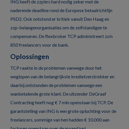
ING heeft de zzp’ers hard nodig zeker met de
naderende deadline rond de Europese betaalrichtlijn
PSD2. Ook ontstond er kritiek vanuit Den Haag en
zzp-belangenorganisaties om de zelfstandigen te
compenseren. De flexbroker TCP administreert zo’n
850 freelancers voor de bank.
Oplossingen
TCP raakte in de problemen vanwege door het
weglopen van de belangrijkste kredietverstrekker en
daarbij ontstonden de problemen vanwege een
wanbetalende grote klant. De uitzender DeGraaf
Contracting heeft nog € 7 mln openstaan bij TCP. De
garantstelling van ING is een grote opluchting voor de
freelancers, sommige van hen hadden € 10.000 aan
facturen openstaan over de maand juni.