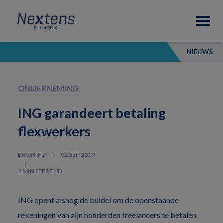
Skip
Skip
Skip
Nextens
to
to
to
Fiscaal
primary
main
footer
partner
navigation
content
van
NIEUWS
professionals
ONDERNEMING
ING garandeert betaling
flexwerkers
BRON: FD
02 SEP 2019
2 MIN LEESTIJD
ING opent alsnog de buidel om de openstaande
rekeningen van zijn honderden freelancers te betalen