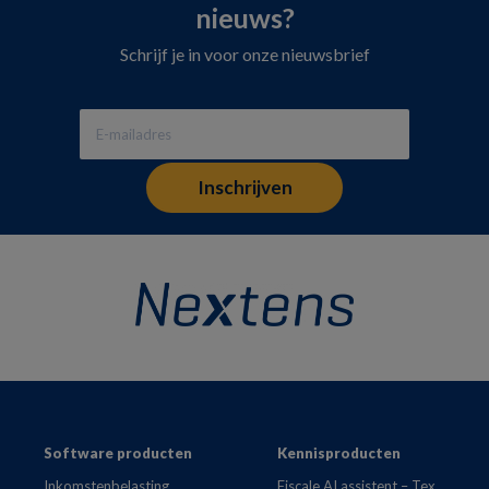
nieuws?
Schrijf je in voor onze nieuwsbrief
Footer
Software producten
Kennisproducten
Inkomstenbelasting
Fiscale AI assistent – Tex