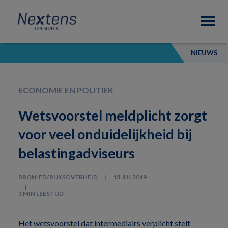
Skip
Skip
Skip
Nextens
to
to
to
Fiscaal
primary
main
footer
partner
navigation
content
van
NIEUWS
professionals
ECONOMIE EN POLITIEK
Wetsvoorstel meldplicht zorgt
voor veel onduidelijkheid bij
belastingadviseurs
BRON: FD/RIJKSOVERHEID
15 JUL 2019
3 MIN LEESTIJD
Het wetsvoorstel dat intermediairs verplicht stelt