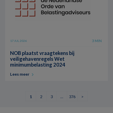
3 MIN
17 JUL 2026
NOB plaatst vraagtekens bij
veiligehavenregels Wet
minimumbelasting 2024
Lees meer
1
2
3
…
376
>