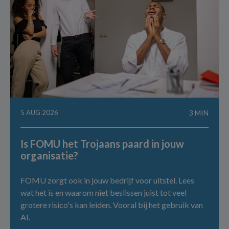
5 AUG 2026
3 MIN
Is FOMU het Trojaans paard in jouw
organisatie?
FOMU zorgt ook in jouw bedrijf voor uitstel. Lees
wat het is en waarom niet beslissen juist tot veel
grotere risico's kan leiden. Vooral bij het gebruik van
AI.