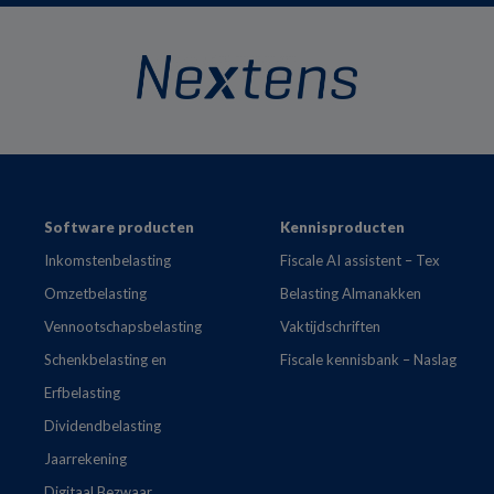
Footer
Software producten
Kennisproducten
Inkomstenbelasting
Fiscale AI assistent – Tex
Omzetbelasting
Belasting Almanakken
Vennootschapsbelasting
Vaktijdschriften
Schenkbelasting en
Fiscale kennisbank – Naslag
Erfbelasting
Dividendbelasting
Jaarrekening
Digitaal Bezwaar