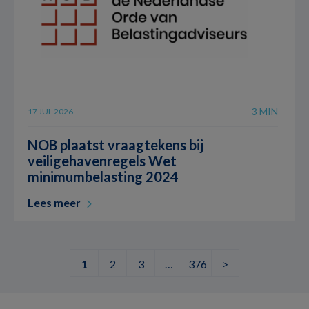
3 MIN
17 JUL 2026
NOB plaatst vraagtekens bij
veiligehavenregels Wet
minimumbelasting 2024
Lees meer
1
2
3
…
376
>