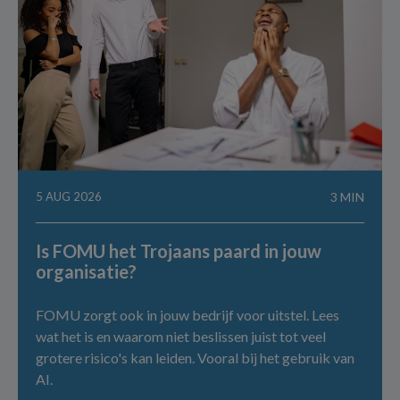
5 AUG 2026
3 MIN
Is FOMU het Trojaans paard in jouw
organisatie?
FOMU zorgt ook in jouw bedrijf voor uitstel. Lees
wat het is en waarom niet beslissen juist tot veel
grotere risico's kan leiden. Vooral bij het gebruik van
AI.