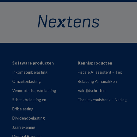
Footer
Software producten
Kennisproducten
Inkomstenbelasting
Fiscale AI assistent – Tex
Omzetbelasting
Belasting Almanakken
Vennootschapsbelasting
Vaktijdschriften
Schenkbelasting en
Fiscale kennisbank – Naslag
Erfbelasting
Dividendbelasting
Jaarrekening
Digitaal Bezwaar