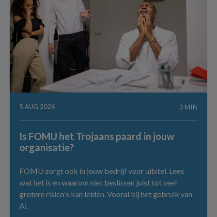
5 AUG 2026
3 MIN
Is FOMU het Trojaans paard in jouw
organisatie?
FOMU zorgt ook in jouw bedrijf voor uitstel. Lees
wat het is en waarom niet beslissen juist tot veel
grotere risico's kan leiden. Vooral bij het gebruik van
AI.