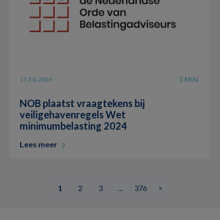
3 MIN
17 JUL 2026
NOB plaatst vraagtekens bij
veiligehavenregels Wet
minimumbelasting 2024
Lees meer
1
2
3
…
376
>