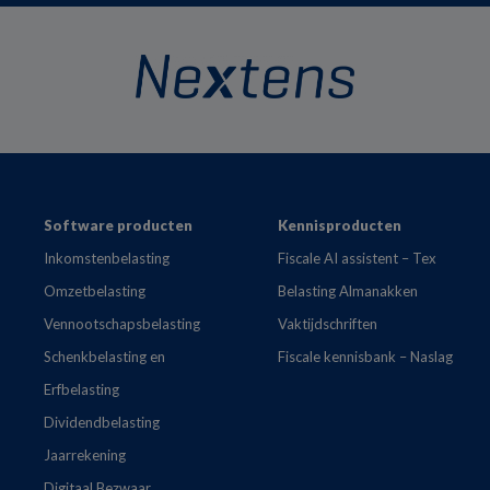
Footer
Software producten
Kennisproducten
Inkomstenbelasting
Fiscale AI assistent – Tex
Omzetbelasting
Belasting Almanakken
Vennootschapsbelasting
Vaktijdschriften
Schenkbelasting en
Fiscale kennisbank – Naslag
Erfbelasting
Dividendbelasting
Jaarrekening
Digitaal Bezwaar