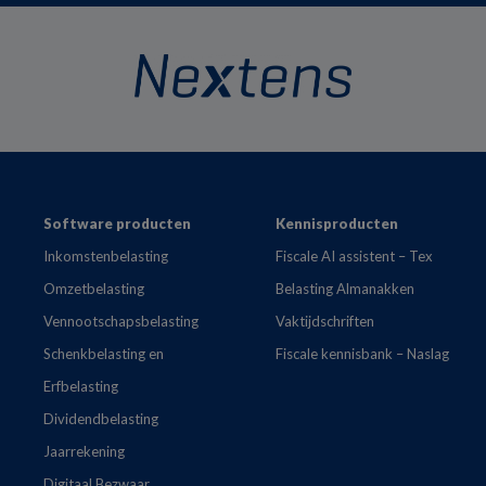
Footer
Software producten
Kennisproducten
Inkomstenbelasting
Fiscale AI assistent – Tex
Omzetbelasting
Belasting Almanakken
Vennootschapsbelasting
Vaktijdschriften
Schenkbelasting en
Fiscale kennisbank – Naslag
Erfbelasting
Dividendbelasting
Jaarrekening
Digitaal Bezwaar