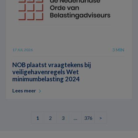
3 MIN
17 JUL 2026
NOB plaatst vraagtekens bij
veiligehavenregels Wet
minimumbelasting 2024
Lees meer
1
2
3
…
376
>