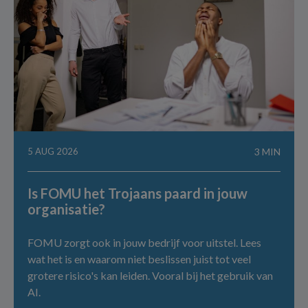
5 AUG 2026
3 MIN
Is FOMU het Trojaans paard in jouw
organisatie?
FOMU zorgt ook in jouw bedrijf voor uitstel. Lees
wat het is en waarom niet beslissen juist tot veel
grotere risico's kan leiden. Vooral bij het gebruik van
AI.