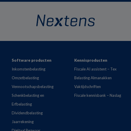
Footer
Software producten
Kennisproducten
Inkomstenbelasting
Fiscale AI assistent – Tex
Omzetbelasting
Belasting Almanakken
Vennootschapsbelasting
Vaktijdschriften
Schenkbelasting en
Fiscale kennisbank – Naslag
Erfbelasting
Dividendbelasting
Jaarrekening
Digitaal Bezwaar