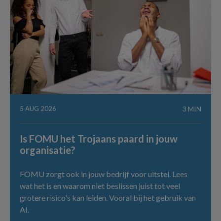
5 AUG 2026
3 MIN
Is FOMU het Trojaans paard in jouw
organisatie?
FOMU zorgt ook in jouw bedrijf voor uitstel. Lees
wat het is en waarom niet beslissen juist tot veel
grotere risico's kan leiden. Vooral bij het gebruik van
AI.