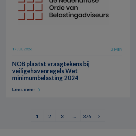
3 MIN
17 JUL 2026
NOB plaatst vraagtekens bij
veiligehavenregels Wet
minimumbelasting 2024
Lees meer
1
2
3
…
376
>