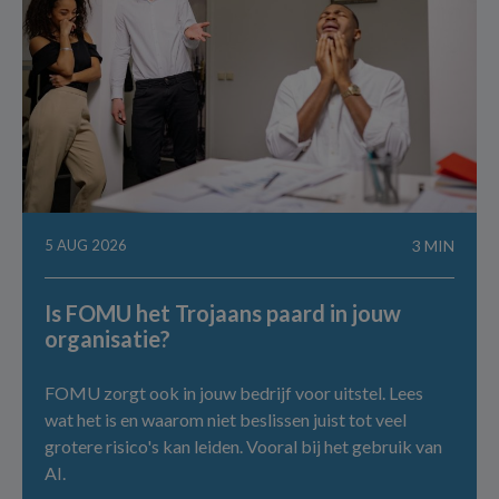
5 AUG 2026
3 MIN
Is FOMU het Trojaans paard in jouw
organisatie?
FOMU zorgt ook in jouw bedrijf voor uitstel. Lees
wat het is en waarom niet beslissen juist tot veel
grotere risico's kan leiden. Vooral bij het gebruik van
AI.