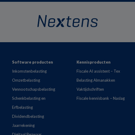
Footer
Software producten
Kennisproducten
Inkomstenbelasting
Fiscale AI assistent – Tex
Omzetbelasting
Belasting Almanakken
Vennootschapsbelasting
Vaktijdschriften
Schenkbelasting en
Fiscale kennisbank – Naslag
Erfbelasting
Dividendbelasting
Jaarrekening
Digitaal Bezwaar