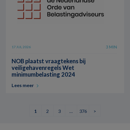
3 MIN
17 JUL 2026
NOB plaatst vraagtekens bij
veiligehavenregels Wet
minimumbelasting 2024
Lees meer
1
2
3
…
376
>