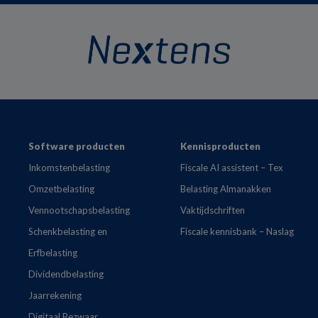
Footer
Software producten
Kennisproducten
Inkomstenbelasting
Fiscale AI assistent – Tex
Omzetbelasting
Belasting Almanakken
Vennootschapsbelasting
Vaktijdschriften
Schenkbelasting en
Fiscale kennisbank – Naslag
Erfbelasting
Dividendbelasting
Jaarrekening
Digitaal Bezwaar