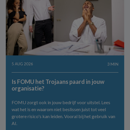
5 AUG 2026
3 MIN
Is FOMU het Trojaans paard in jouw
organisatie?
FOMU zorgt ook in jouw bedrijf voor uitstel. Lees
wat het is en waarom niet beslissen juist tot veel
grotere risico's kan leiden. Vooral bij het gebruik van
AI.