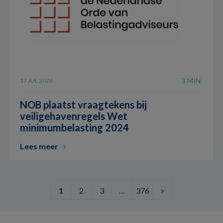
3 MIN
17 JUL 2026
NOB plaatst vraagtekens bij
veiligehavenregels Wet
minimumbelasting 2024
Lees meer
1
2
3
…
376
>