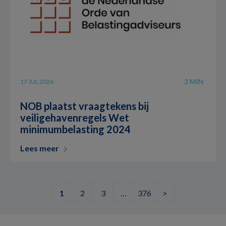
3 MIN
17 JUL 2026
NOB plaatst vraagtekens bij
veiligehavenregels Wet
minimumbelasting 2024
Lees meer
1
2
3
…
376
>