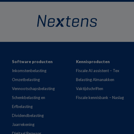
Footer
Software producten
Kennisproducten
Inkomstenbelasting
Fiscale AI assistent – Tex
Omzetbelasting
Belasting Almanakken
Vennootschapsbelasting
Vaktijdschriften
Schenkbelasting en
Fiscale kennisbank – Naslag
Erfbelasting
Dividendbelasting
Jaarrekening
Digitaal Bezwaar