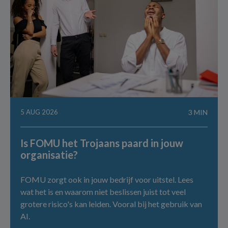
5 AUG 2026
3 MIN
Is FOMU het Trojaans paard in jouw
organisatie?
FOMU zorgt ook in jouw bedrijf voor uitstel. Lees
wat het is en waarom niet beslissen juist tot veel
grotere risico's kan leiden. Vooral bij het gebruik van
AI.