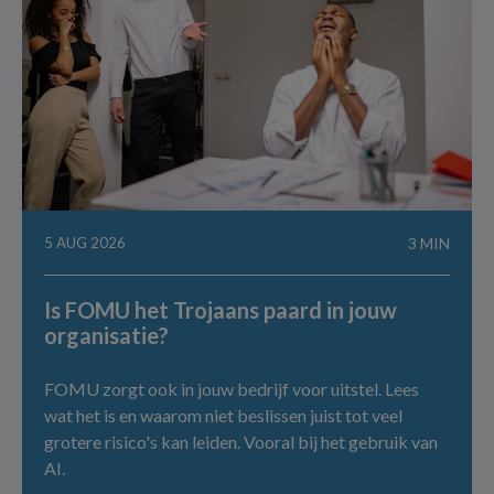
5 AUG 2026
3 MIN
Is FOMU het Trojaans paard in jouw
organisatie?
FOMU zorgt ook in jouw bedrijf voor uitstel. Lees
wat het is en waarom niet beslissen juist tot veel
grotere risico's kan leiden. Vooral bij het gebruik van
AI.