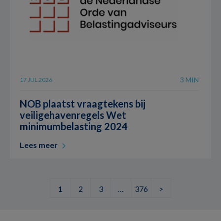
3 MIN
17 JUL 2026
NOB plaatst vraagtekens bij
veiligehavenregels Wet
minimumbelasting 2024
Lees meer
1
2
3
…
376
>