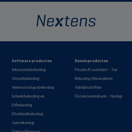
Footer
Software producten
Kennisproducten
Inkomstenbelasting
Fiscale AI assistent – Tex
Omzetbelasting
Belasting Almanakken
Vennootschapsbelasting
Vaktijdschriften
Schenkbelasting en
Fiscale kennisbank – Naslag
Erfbelasting
Dividendbelasting
Jaarrekening
Digitaal Bezwaar