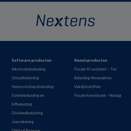
Footer
Software producten
Kennisproducten
Inkomstenbelasting
Fiscale AI assistent – Tex
Omzetbelasting
Belasting Almanakken
Vennootschapsbelasting
Vaktijdschriften
Schenkbelasting en
Fiscale kennisbank – Naslag
Erfbelasting
Dividendbelasting
Jaarrekening
Digitaal Bezwaar