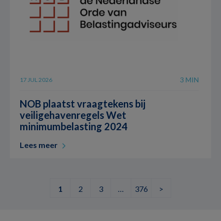
3 MIN
17 JUL 2026
NOB plaatst vraagtekens bij
veiligehavenregels Wet
minimumbelasting 2024
Lees meer
1
2
3
…
376
>