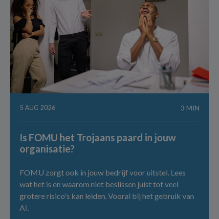
5 AUG 2026
3 MIN
Is FOMU het Trojaans paard in jouw
organisatie?
FOMU zorgt ook in jouw bedrijf voor uitstel. Lees
wat het is en waarom niet beslissen juist tot veel
grotere risico's kan leiden. Vooral bij het gebruik van
AI.