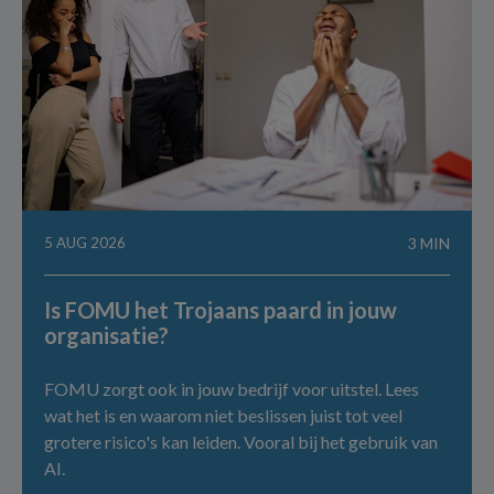
5 AUG 2026
3 MIN
Is FOMU het Trojaans paard in jouw
organisatie?
FOMU zorgt ook in jouw bedrijf voor uitstel. Lees
wat het is en waarom niet beslissen juist tot veel
grotere risico's kan leiden. Vooral bij het gebruik van
AI.