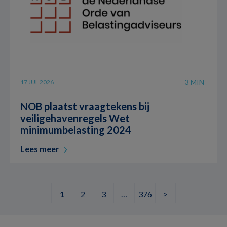
3 MIN
17 JUL 2026
NOB plaatst vraagtekens bij
veiligehavenregels Wet
minimumbelasting 2024
Lees meer
1
2
3
…
376
>