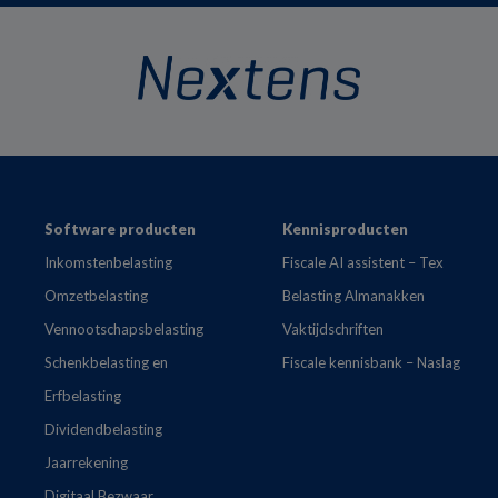
Footer
Software producten
Kennisproducten
Inkomstenbelasting
Fiscale AI assistent – Tex
Omzetbelasting
Belasting Almanakken
Vennootschapsbelasting
Vaktijdschriften
Schenkbelasting en
Fiscale kennisbank – Naslag
Erfbelasting
Dividendbelasting
Jaarrekening
Digitaal Bezwaar