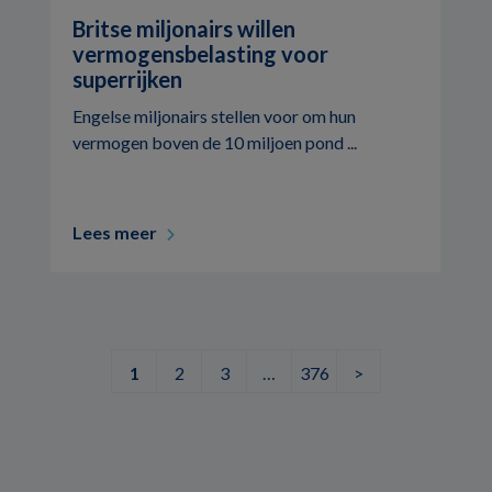
Britse miljonairs willen
vermogensbelasting voor
superrijken
Engelse miljonairs stellen voor om hun
vermogen boven de 10 miljoen pond ...
Lees meer
1
2
3
…
376
>