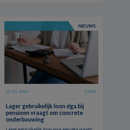
NIEUWS
29 JUL 2026
3 MIN
Lager gebruikelijk loon dga bij
pensioen vraagt om concrete
onderbouwing
Lager gebruikelijk loon voor een dga vraagt