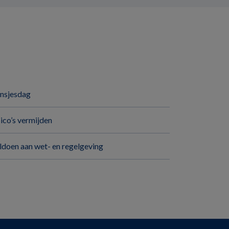
insjesdag
sico’s vermijden
ldoen aan wet- en regelgeving