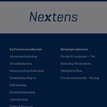
Footer
Software producten
Kennisproducten
Inkomstenbelasting
Fiscale AI assistent – Tex
Omzetbelasting
Belasting Almanakken
Vennootschapsbelasting
Vaktijdschriften
Schenkbelasting en
Fiscale kennisbank – Naslag
Erfbelasting
Dividendbelasting
Jaarrekening
Digitaal Bezwaar