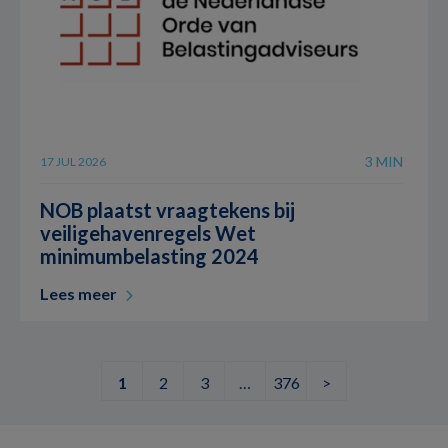
3 MIN
17 JUL 2026
NOB plaatst vraagtekens bij
veiligehavenregels Wet
minimumbelasting 2024
Lees meer
1
2
3
…
376
>