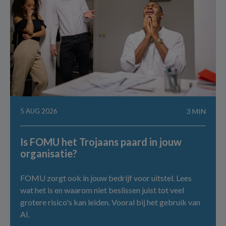
5 AUG 2026
3 MIN
Is FOMU het Trojaans paard in jouw
organisatie?
FOMU zorgt ook in jouw bedrijf voor uitstel. Lees
wat het is en waarom niet beslissen juist tot veel
grotere risico's kan leiden. Vooral bij het gebruik van
AI.