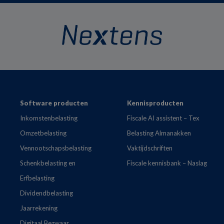
Footer
Software producten
Kennisproducten
Inkomstenbelasting
Fiscale AI assistent – Tex
Omzetbelasting
Belasting Almanakken
Vennootschapsbelasting
Vaktijdschriften
Schenkbelasting en
Fiscale kennisbank – Naslag
Erfbelasting
Dividendbelasting
Jaarrekening
Digitaal Bezwaar