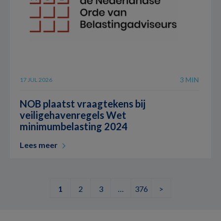
3 MIN
17 JUL 2026
NOB plaatst vraagtekens bij
veiligehavenregels Wet
minimumbelasting 2024
Lees meer
1
2
3
…
376
>