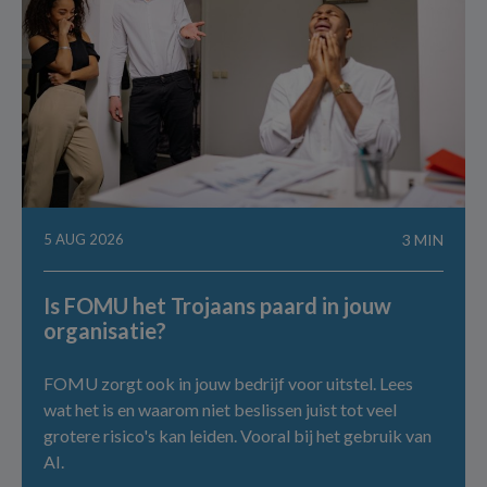
5 AUG 2026
3 MIN
Is FOMU het Trojaans paard in jouw
organisatie?
FOMU zorgt ook in jouw bedrijf voor uitstel. Lees
wat het is en waarom niet beslissen juist tot veel
grotere risico's kan leiden. Vooral bij het gebruik van
AI.