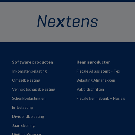
Footer
Software producten
Kennisproducten
Inkomstenbelasting
Fiscale AI assistent – Tex
Omzetbelasting
Belasting Almanakken
Vennootschapsbelasting
Vaktijdschriften
Schenkbelasting en
Fiscale kennisbank – Naslag
Erfbelasting
Dividendbelasting
Jaarrekening
Digitaal Bezwaar