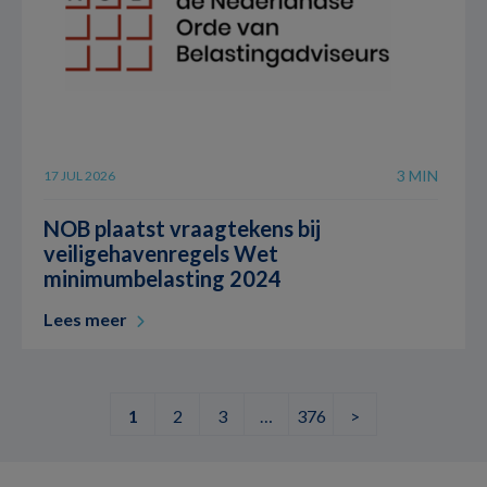
3 MIN
17 JUL 2026
NOB plaatst vraagtekens bij
veiligehavenregels Wet
minimumbelasting 2024
Lees meer
1
2
3
…
376
>