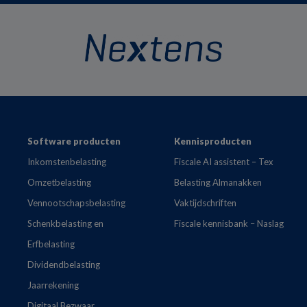
Footer
Software producten
Kennisproducten
Inkomstenbelasting
Fiscale AI assistent – Tex
Omzetbelasting
Belasting Almanakken
Vennootschapsbelasting
Vaktijdschriften
Schenkbelasting en
Fiscale kennisbank – Naslag
Erfbelasting
Dividendbelasting
Jaarrekening
Digitaal Bezwaar