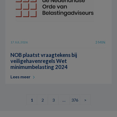
3 MIN
17 JUL 2026
NOB plaatst vraagtekens bij
veiligehavenregels Wet
minimumbelasting 2024
Lees meer
1
2
3
…
376
>