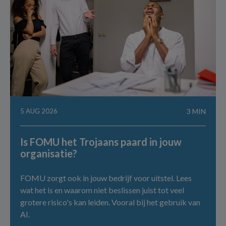
5 AUG 2026
3 MIN
Is FOMU het Trojaans paard in jouw
organisatie?
FOMU zorgt ook in jouw bedrijf voor uitstel. Lees
wat het is en waarom niet beslissen juist tot veel
grotere risico's kan leiden. Vooral bij het gebruik van
AI.