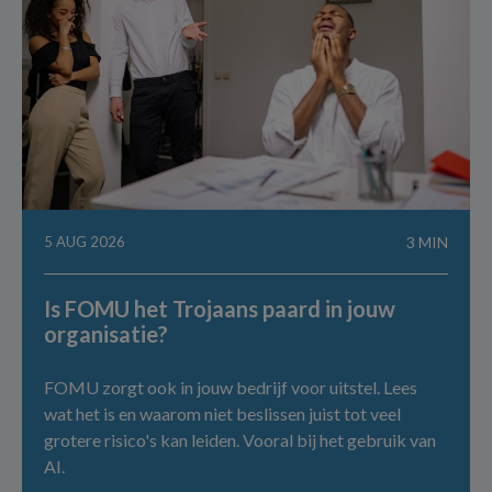
5 AUG 2026
3 MIN
Is FOMU het Trojaans paard in jouw
organisatie?
FOMU zorgt ook in jouw bedrijf voor uitstel. Lees
wat het is en waarom niet beslissen juist tot veel
grotere risico's kan leiden. Vooral bij het gebruik van
AI.