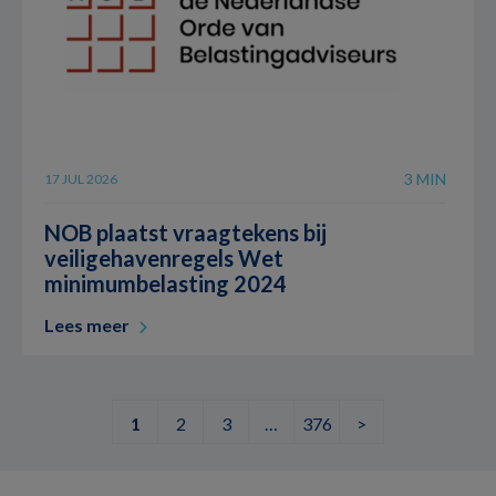
3 MIN
17 JUL 2026
NOB plaatst vraagtekens bij
veiligehavenregels Wet
minimumbelasting 2024
Lees meer
1
2
3
…
376
>