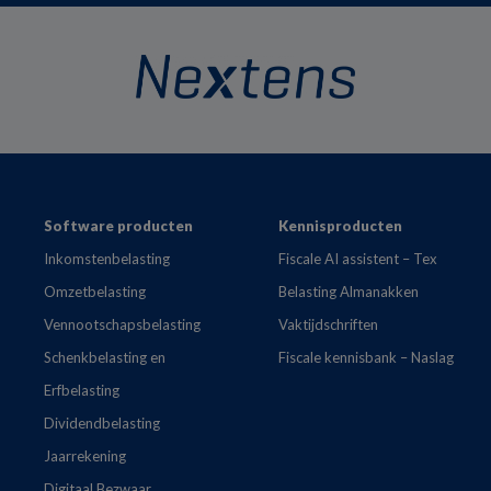
Footer
Software producten
Kennisproducten
Inkomstenbelasting
Fiscale AI assistent – Tex
Omzetbelasting
Belasting Almanakken
Vennootschapsbelasting
Vaktijdschriften
Schenkbelasting en
Fiscale kennisbank – Naslag
Erfbelasting
Dividendbelasting
Jaarrekening
Digitaal Bezwaar