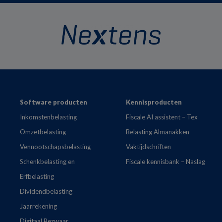
Footer
Software producten
Kennisproducten
Inkomstenbelasting
Fiscale AI assistent – Tex
Omzetbelasting
Belasting Almanakken
Vennootschapsbelasting
Vaktijdschriften
Schenkbelasting en
Fiscale kennisbank – Naslag
Erfbelasting
Dividendbelasting
Jaarrekening
Digitaal Bezwaar