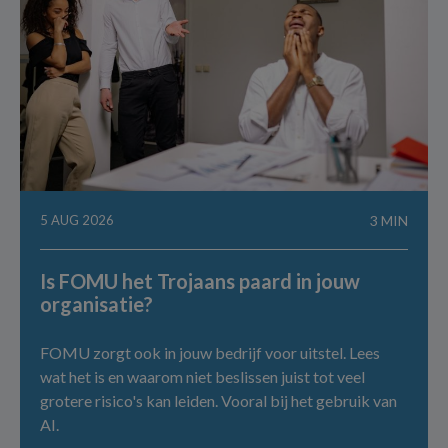
5 AUG 2026
3 MIN
Is FOMU het Trojaans paard in jouw
organisatie?
FOMU zorgt ook in jouw bedrijf voor uitstel. Lees
wat het is en waarom niet beslissen juist tot veel
grotere risico's kan leiden. Vooral bij het gebruik van
AI.