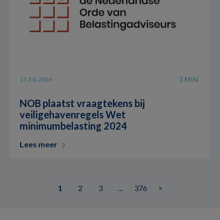
3 MIN
17 JUL 2026
NOB plaatst vraagtekens bij
veiligehavenregels Wet
minimumbelasting 2024
Lees meer
1
2
3
…
376
>