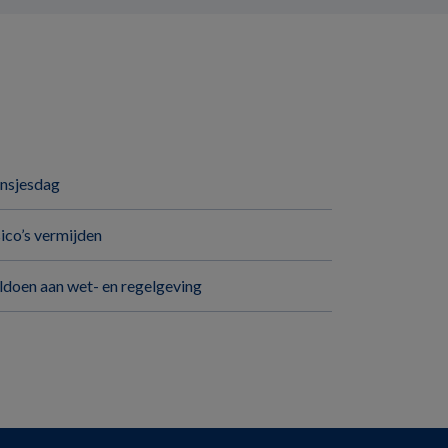
insjesdag
sico’s vermijden
ldoen aan wet- en regelgeving