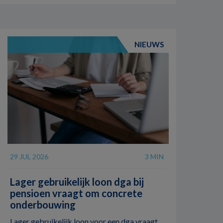
NIEUWS
29 JUL 2026
3 MIN
Lager gebruikelijk loon dga bij
pensioen vraagt om concrete
onderbouwing
Lager gebruikelijk loon voor een dga vraagt