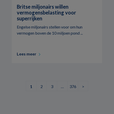
Britse miljonairs willen
vermogensbelasting voor
superrijken
Engelse miljonairs stellen voor om hun
vermogen boven de 10 miljoen pond ...
Lees meer
1
2
3
…
376
>