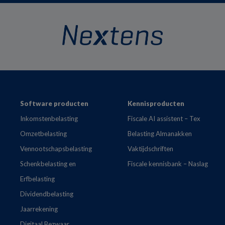
Footer
Software producten
Kennisproducten
Inkomstenbelasting
Fiscale AI assistent – Tex
Omzetbelasting
Belasting Almanakken
Vennootschapsbelasting
Vaktijdschriften
Schenkbelasting en
Fiscale kennisbank – Naslag
Erfbelasting
Dividendbelasting
Jaarrekening
Digitaal Bezwaar