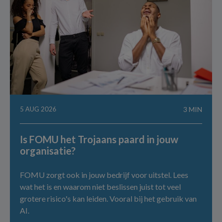
5 AUG 2026
3 MIN
Is FOMU het Trojaans paard in jouw
organisatie?
FOMU zorgt ook in jouw bedrijf voor uitstel. Lees
wat het is en waarom niet beslissen juist tot veel
grotere risico's kan leiden. Vooral bij het gebruik van
AI.