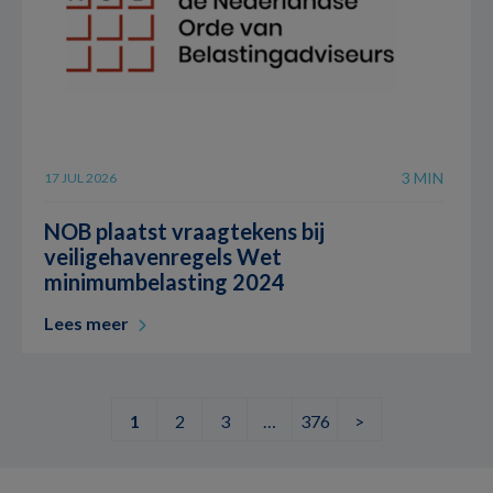
3 MIN
17 JUL 2026
NOB plaatst vraagtekens bij
veiligehavenregels Wet
minimumbelasting 2024
Lees meer
1
2
3
…
376
>