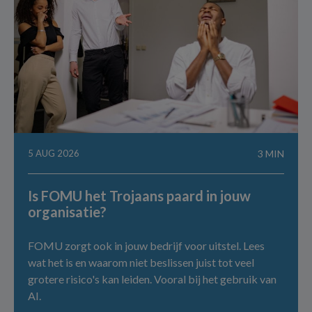
5 AUG 2026
3 MIN
Is FOMU het Trojaans paard in jouw
organisatie?
FOMU zorgt ook in jouw bedrijf voor uitstel. Lees
wat het is en waarom niet beslissen juist tot veel
grotere risico's kan leiden. Vooral bij het gebruik van
AI.