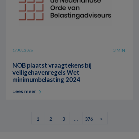
3 MIN
17 JUL 2026
NOB plaatst vraagtekens bij
veiligehavenregels Wet
minimumbelasting 2024
Lees meer
1
2
3
…
376
>