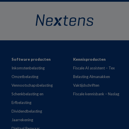
Footer
Software producten
Kennisproducten
Inkomstenbelasting
Fiscale AI assistent – Tex
Omzetbelasting
Belasting Almanakken
Vennootschapsbelasting
Vaktijdschriften
Schenkbelasting en
Fiscale kennisbank – Naslag
Erfbelasting
Dividendbelasting
Jaarrekening
Digitaal Bezwaar