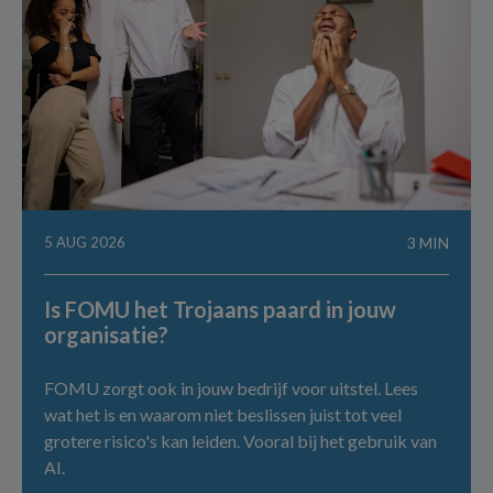
5 AUG 2026
3 MIN
Is FOMU het Trojaans paard in jouw
organisatie?
FOMU zorgt ook in jouw bedrijf voor uitstel. Lees
wat het is en waarom niet beslissen juist tot veel
grotere risico's kan leiden. Vooral bij het gebruik van
AI.