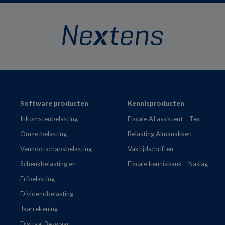
Footer
Software producten
Kennisproducten
Inkomstenbelasting
Fiscale AI assistent – Tex
Omzetbelasting
Belasting Almanakken
Vennootschapsbelasting
Vaktijdschriften
Schenkbelasting en
Fiscale kennisbank – Naslag
Erfbelasting
Dividendbelasting
Jaarrekening
Digitaal Bezwaar