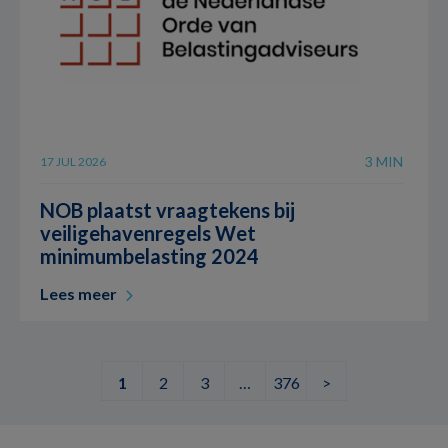
3 MIN
17 JUL 2026
NOB plaatst vraagtekens bij
veiligehavenregels Wet
minimumbelasting 2024
Lees meer
1
2
3
…
376
>