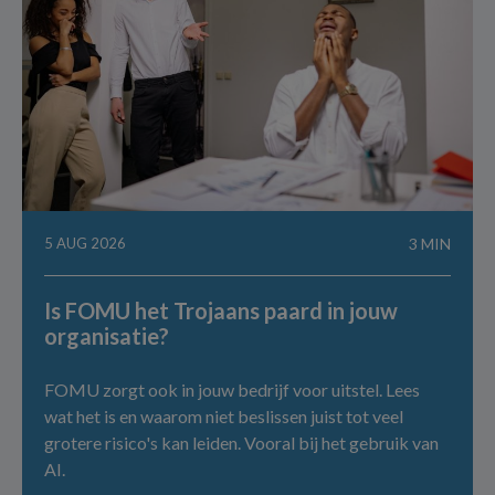
5 AUG 2026
3 MIN
Is FOMU het Trojaans paard in jouw
organisatie?
FOMU zorgt ook in jouw bedrijf voor uitstel. Lees
wat het is en waarom niet beslissen juist tot veel
grotere risico's kan leiden. Vooral bij het gebruik van
AI.