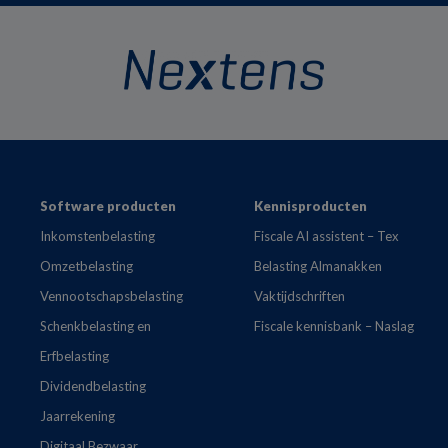
Footer
Software producten
Kennisproducten
Inkomstenbelasting
Fiscale AI assistent – Tex
Omzetbelasting
Belasting Almanakken
Vennootschapsbelasting
Vaktijdschriften
Schenkbelasting en
Fiscale kennisbank – Naslag
Erfbelasting
Dividendbelasting
Jaarrekening
Digitaal Bezwaar