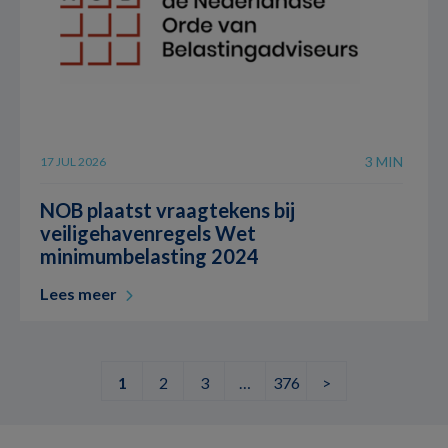
3 MIN
17 JUL 2026
NOB plaatst vraagtekens bij
veiligehavenregels Wet
minimumbelasting 2024
Lees meer
1
2
3
…
376
>