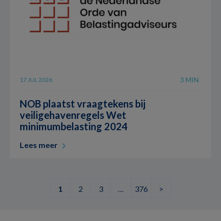
3 MIN
17 JUL 2026
NOB plaatst vraagtekens bij
veiligehavenregels Wet
minimumbelasting 2024
Lees meer
1
2
3
…
376
>