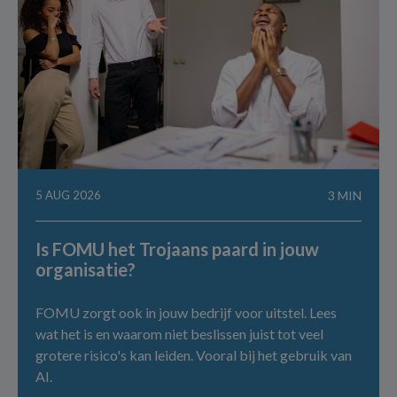
5 AUG 2026
3 MIN
Is FOMU het Trojaans paard in jouw
organisatie?
FOMU zorgt ook in jouw bedrijf voor uitstel. Lees
wat het is en waarom niet beslissen juist tot veel
grotere risico's kan leiden. Vooral bij het gebruik van
AI.