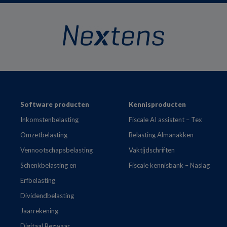
Footer
Software producten
Kennisproducten
Inkomstenbelasting
Fiscale AI assistent – Tex
Omzetbelasting
Belasting Almanakken
Vennootschapsbelasting
Vaktijdschriften
Schenkbelasting en
Fiscale kennisbank – Naslag
Erfbelasting
Dividendbelasting
Jaarrekening
Digitaal Bezwaar