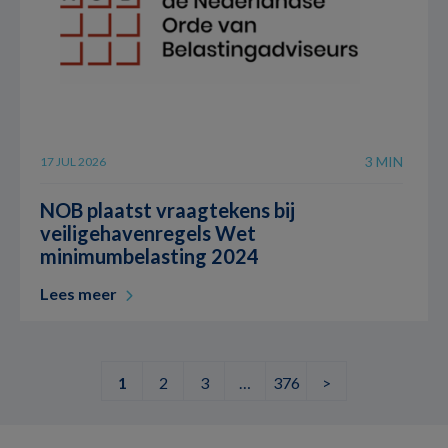
3 MIN
17 JUL 2026
NOB plaatst vraagtekens bij
veiligehavenregels Wet
minimumbelasting 2024
Lees meer
1
2
3
…
376
>