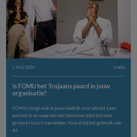
5 AUG 2026
3 MIN
Is FOMU het Trojaans paard in jouw
organisatie?
FOMU zorgt ook in jouw bedrijf voor uitstel. Lees
wat het is en waarom niet beslissen juist tot veel
grotere risico's kan leiden. Vooral bij het gebruik van
AI.