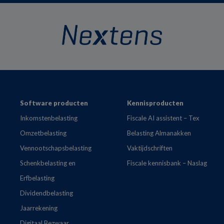
Footer
Software producten
Kennisproducten
Inkomstenbelasting
Fiscale AI assistent – Tex
Omzetbelasting
Belasting Almanakken
Vennootschapsbelasting
Vaktijdschriften
Schenkbelasting en
Fiscale kennisbank – Naslag
Erfbelasting
Dividendbelasting
Jaarrekening
Digitaal Bezwaar