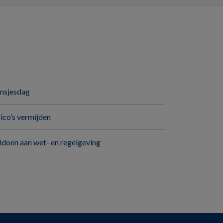
insjesdag
sico’s vermijden
ldoen aan wet- en regelgeving