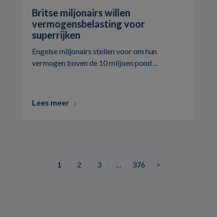
Britse miljonairs willen
vermogensbelasting voor
superrijken
Engelse miljonairs stellen voor om hun
vermogen boven de 10 miljoen pond ...
Lees meer
1
2
3
…
376
>