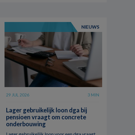
NIEUWS
29 JUL 2026
3 MIN
Lager gebruikelijk loon dga bij
pensioen vraagt om concrete
onderbouwing
Lager gebruikelijk loon voor een dga vraagt