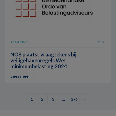
3 MIN
17 JUL 2026
NOB plaatst vraagtekens bij
veiligehavenregels Wet
minimumbelasting 2024
Lees meer
1
2
3
…
376
>