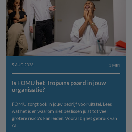
5 AUG 2026
3 MIN
Is FOMU het Trojaans paard in jouw
organisatie?
FOMU zorgt ook in jouw bedrijf voor uitstel. Lees
wat het is en waarom niet beslissen juist tot veel
grotere risico's kan leiden. Vooral bij het gebruik van
AI.