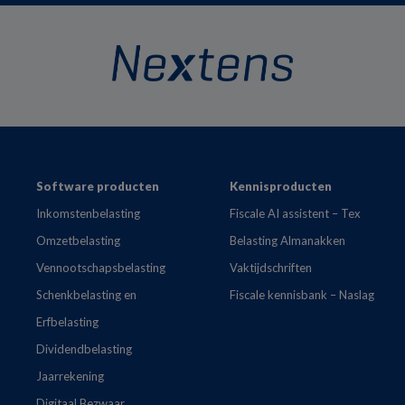
Footer
Software producten
Kennisproducten
Inkomstenbelasting
Fiscale AI assistent – Tex
Omzetbelasting
Belasting Almanakken
Vennootschapsbelasting
Vaktijdschriften
Schenkbelasting en
Fiscale kennisbank – Naslag
Erfbelasting
Dividendbelasting
Jaarrekening
Digitaal Bezwaar