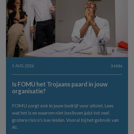
5 AUG 2026
3 MIN
Is FOMU het Trojaans paard in jouw
organisatie?
FOMU zorgt ook in jouw bedrijf voor uitstel. Lees
wat het is en waarom niet beslissen juist tot veel
grotere risico's kan leiden. Vooral bij het gebruik van
AI.