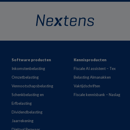
Footer
Software producten
Kennisproducten
Inkomstenbelasting
Fiscale AI assistent – Tex
Omzetbelasting
Belasting Almanakken
Vennootschapsbelasting
Vaktijdschriften
Schenkbelasting en
Fiscale kennisbank – Naslag
Erfbelasting
Dividendbelasting
Jaarrekening
Digitaal Bezwaar