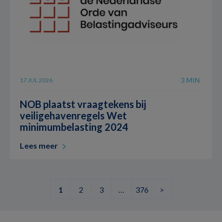
3 MIN
17 JUL 2026
NOB plaatst vraagtekens bij
veiligehavenregels Wet
minimumbelasting 2024
Lees meer
1
2
3
…
376
>