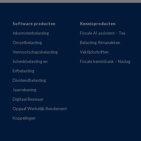
Footer
Software producten
Kennisproducten
Inkomstenbelasting
Fiscale AI assistent – Tex
Omzetbelasting
Belasting Almanakken
Vennootschapsbelasting
Vaktijdschriften
Schenkbelasting en
Fiscale kennisbank – Naslag
Erfbelasting
Dividendbelasting
Jaarrekening
Digitaal Bezwaar
Opgaaf Werkelijk Rendement
Koppelingen