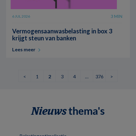
3 MIN
6 JUL 2026
Vermogensaanwasbelasting in box 3
krijgt steun van banken
Lees meer
<
1
2
3
4
…
376
>
thema's
Nieuws
Belastingoptimalisatie