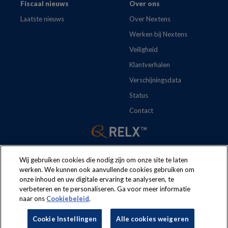
Fiscaal nieuws
Over ons
Laatste nieuws
Over Nextens
Werken bij Nextens
Veiligheid
Klantverhalen
Verschijningsdata
Status
Contact
Wij gebruiken cookies die nodig zijn om onze site te laten
werken. We kunnen ook aanvullende cookies gebruiken om
onze inhoud en uw digitale ervaring te analyseren, te
The following regulations apply to the use of this website:
Terms
verbeteren en te personaliseren. Ga voor meer informatie
naar ons
Cookiebeleid
.
and conditions
Security
Privacy policy
Cookie policy
Cookie Instellingen
Alle cookies weigeren
Cookie Instellingen