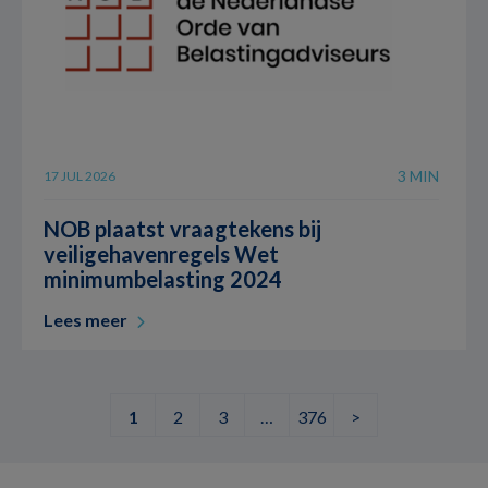
3 MIN
17 JUL 2026
NOB plaatst vraagtekens bij
veiligehavenregels Wet
minimumbelasting 2024
Lees meer
1
2
3
…
376
>