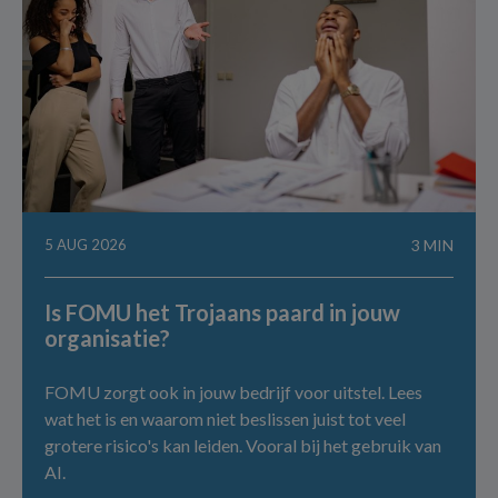
5 AUG 2026
3 MIN
Is FOMU het Trojaans paard in jouw
organisatie?
FOMU zorgt ook in jouw bedrijf voor uitstel. Lees
wat het is en waarom niet beslissen juist tot veel
grotere risico's kan leiden. Vooral bij het gebruik van
AI.