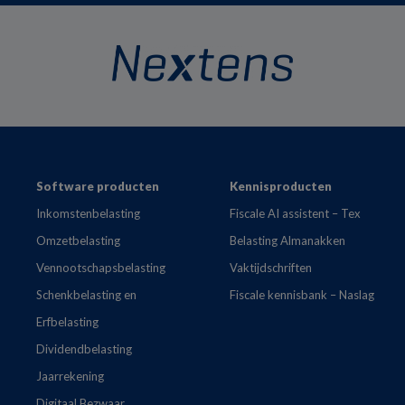
Footer
Software producten
Kennisproducten
Inkomstenbelasting
Fiscale AI assistent – Tex
Omzetbelasting
Belasting Almanakken
Vennootschapsbelasting
Vaktijdschriften
Schenkbelasting en
Fiscale kennisbank – Naslag
Erfbelasting
Dividendbelasting
Jaarrekening
Digitaal Bezwaar