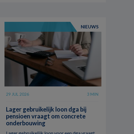
NIEUWS
29 JUL 2026
3 MIN
Lager gebruikelijk loon dga bij
pensioen vraagt om concrete
onderbouwing
Lager gebruikelijk loon voor een dga vraagt