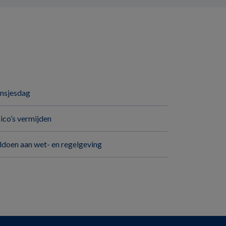
insjesdag
sico’s vermijden
ldoen aan wet- en regelgeving