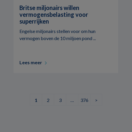
Britse miljonairs willen
vermogensbelasting voor
superrijken
Engelse miljonairs stellen voor om hun
vermogen boven de 10 miljoen pond ...
Lees meer
1
2
3
…
376
>