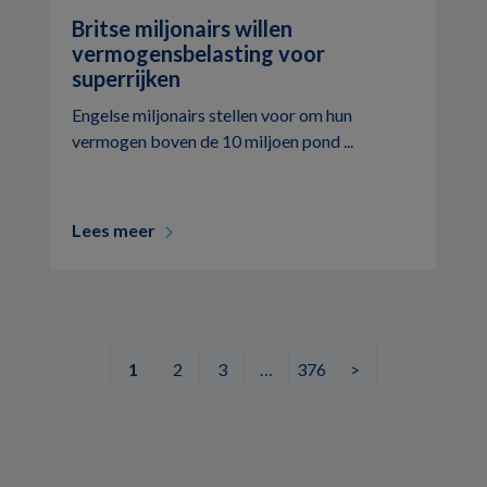
Britse miljonairs willen
vermogensbelasting voor
superrijken
Engelse miljonairs stellen voor om hun
vermogen boven de 10 miljoen pond ...
Lees meer
1
2
3
…
376
>