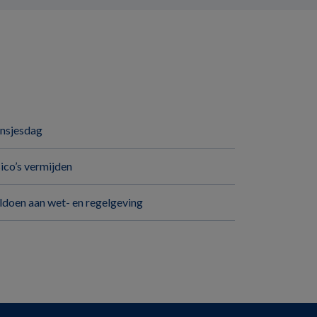
insjesdag
sico’s vermijden
ldoen aan wet- en regelgeving