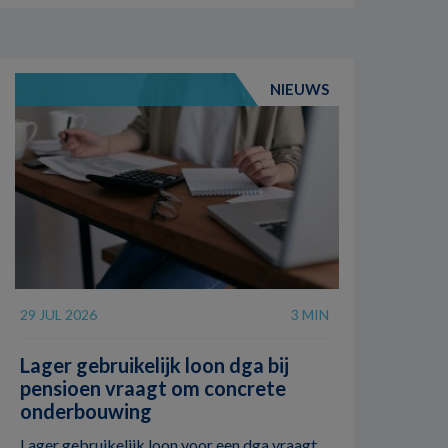
NIEUWS
29 JUL 2026
3 MIN
Lager gebruikelijk loon dga bij
pensioen vraagt om concrete
onderbouwing
Lager gebruikelijk loon voor een dga vraagt