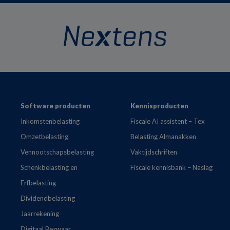
Footer
Software producten
Kennisproducten
Inkomstenbelasting
Fiscale AI assistent – Tex
Omzetbelasting
Belasting Almanakken
Vennootschapsbelasting
Vaktijdschriften
Schenkbelasting en
Fiscale kennisbank – Naslag
Erfbelasting
Dividendbelasting
Jaarrekening
Digitaal Bezwaar