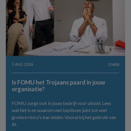
5 AUG 2026
3 MIN
Is FOMU het Trojaans paard in jouw
organisatie?
FOMU zorgt ook in jouw bedrijf voor uitstel. Lees
wat het is en waarom niet beslissen juist tot veel
grotere risico's kan leiden. Vooral bij het gebruik van
AI.