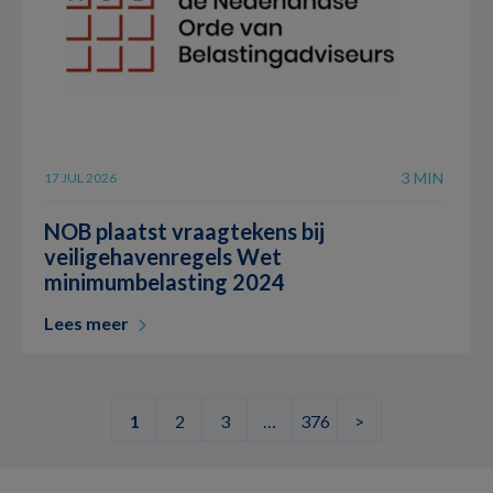
3 MIN
17 JUL 2026
NOB plaatst vraagtekens bij
veiligehavenregels Wet
minimumbelasting 2024
Lees meer
1
2
3
…
376
>