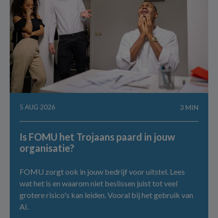
5 AUG 2026
3 MIN
Is FOMU het Trojaans paard in jouw
organisatie?
FOMU zorgt ook in jouw bedrijf voor uitstel. Lees
wat het is en waarom niet beslissen juist tot veel
grotere risico's kan leiden. Vooral bij het gebruik van
AI.