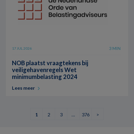
3 MIN
17 JUL 2026
NOB plaatst vraagtekens bij
veiligehavenregels Wet
minimumbelasting 2024
Lees meer
1
2
3
…
376
>