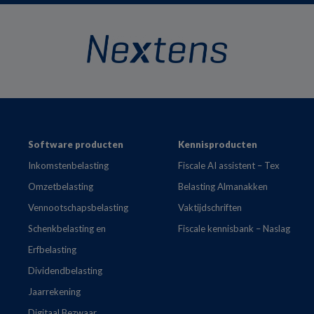
Footer
Software producten
Kennisproducten
Inkomstenbelasting
Fiscale AI assistent – Tex
Omzetbelasting
Belasting Almanakken
Vennootschapsbelasting
Vaktijdschriften
Schenkbelasting en
Fiscale kennisbank – Naslag
Erfbelasting
Dividendbelasting
Jaarrekening
Digitaal Bezwaar