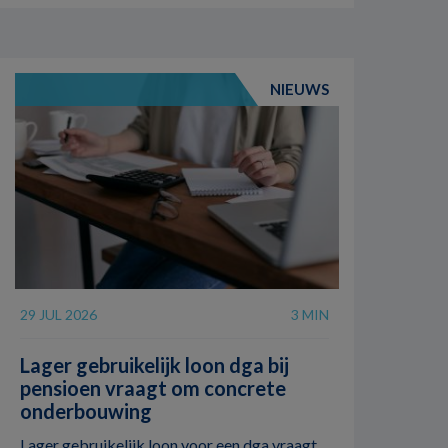
NIEUWS
29 JUL 2026
3 MIN
Lager gebruikelijk loon dga bij
pensioen vraagt om concrete
onderbouwing
Lager gebruikelijk loon voor een dga vraagt