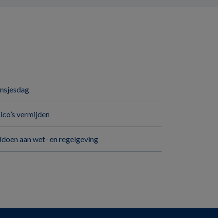
insjesdag
sico’s vermijden
ldoen aan wet- en regelgeving