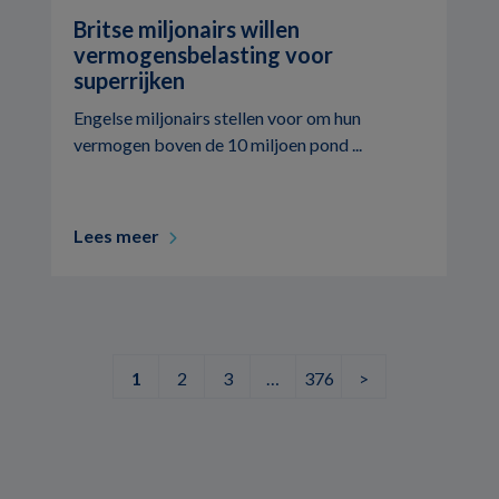
Britse miljonairs willen
vermogensbelasting voor
superrijken
Engelse miljonairs stellen voor om hun
vermogen boven de 10 miljoen pond ...
Lees meer
1
2
3
…
376
>