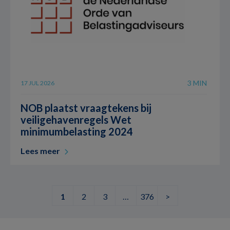
3 MIN
17 JUL 2026
NOB plaatst vraagtekens bij
veiligehavenregels Wet
minimumbelasting 2024
Lees meer
1
2
3
…
376
>