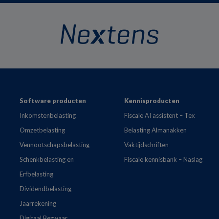
Footer
Software producten
Kennisproducten
Inkomstenbelasting
Fiscale AI assistent – Tex
Omzetbelasting
Belasting Almanakken
Vennootschapsbelasting
Vaktijdschriften
Schenkbelasting en
Fiscale kennisbank – Naslag
Erfbelasting
Dividendbelasting
Jaarrekening
Digitaal Bezwaar