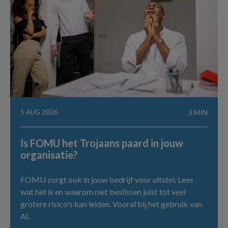
5 AUG 2026
3 MIN
Is FOMU het Trojaans paard in jouw
organisatie?
FOMU zorgt ook in jouw bedrijf voor uitstel. Lees
wat het is en waarom niet beslissen juist tot veel
grotere risico's kan leiden. Vooral bij het gebruik van
AI.