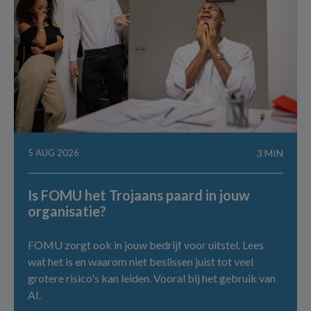
5 AUG 2026
3 MIN
Is FOMU het Trojaans paard in jouw
organisatie?
FOMU zorgt ook in jouw bedrijf voor uitstel. Lees
wat het is en waarom niet beslissen juist tot veel
grotere risico's kan leiden. Vooral bij het gebruik van
AI.