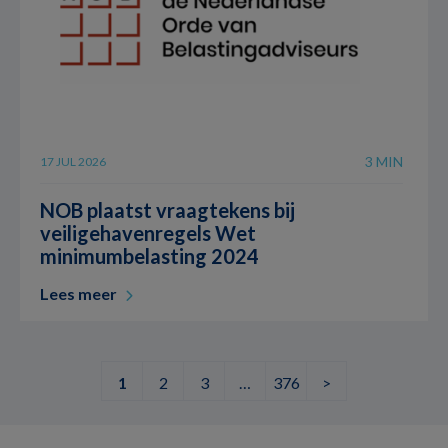
3 MIN
17 JUL 2026
NOB plaatst vraagtekens bij
veiligehavenregels Wet
minimumbelasting 2024
Lees meer
1
2
3
…
376
>