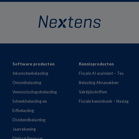
Footer
Software producten
Kennisproducten
Inkomstenbelasting
Fiscale AI assistent – Tex
Omzetbelasting
Belasting Almanakken
Vennootschapsbelasting
Vaktijdschriften
Schenkbelasting en
Fiscale kennisbank – Naslag
Erfbelasting
Dividendbelasting
Jaarrekening
Digitaal Bezwaar