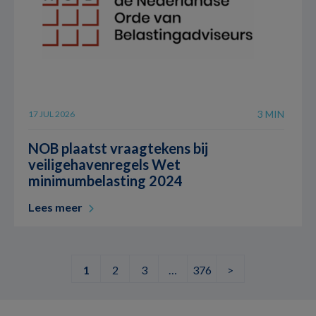
3 MIN
17 JUL 2026
NOB plaatst vraagtekens bij
veiligehavenregels Wet
minimumbelasting 2024
Lees meer
1
2
3
…
376
>