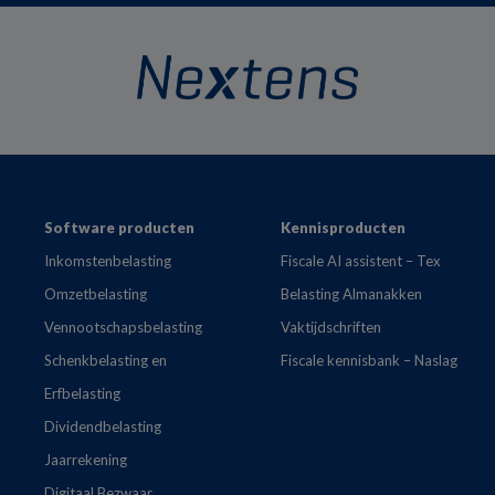
Footer
Software producten
Kennisproducten
Inkomstenbelasting
Fiscale AI assistent – Tex
Omzetbelasting
Belasting Almanakken
Vennootschapsbelasting
Vaktijdschriften
Schenkbelasting en
Fiscale kennisbank – Naslag
Erfbelasting
Dividendbelasting
Jaarrekening
Digitaal Bezwaar