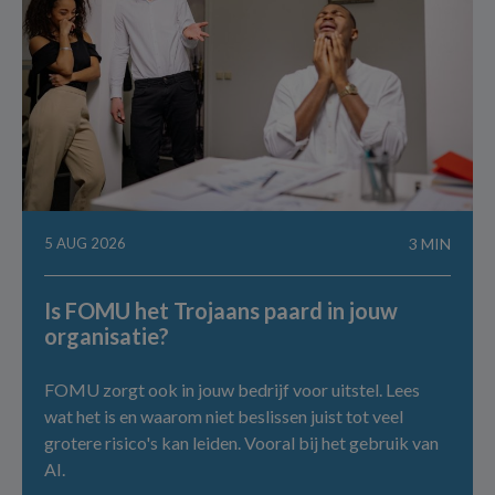
5 AUG 2026
3 MIN
Is FOMU het Trojaans paard in jouw
organisatie?
FOMU zorgt ook in jouw bedrijf voor uitstel. Lees
wat het is en waarom niet beslissen juist tot veel
grotere risico's kan leiden. Vooral bij het gebruik van
AI.