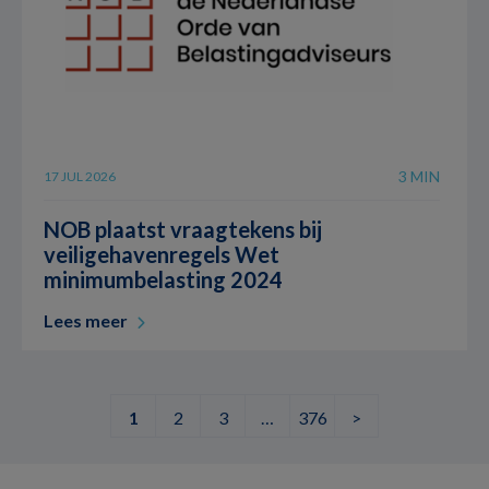
3 MIN
17 JUL 2026
NOB plaatst vraagtekens bij
veiligehavenregels Wet
minimumbelasting 2024
Lees meer
1
2
3
…
376
>