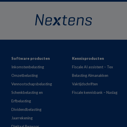
Footer
Software producten
Kennisproducten
Inkomstenbelasting
Fiscale AI assistent – Tex
Omzetbelasting
Belasting Almanakken
Vennootschapsbelasting
Vaktijdschriften
Schenkbelasting en
Fiscale kennisbank – Naslag
Erfbelasting
Dividendbelasting
Jaarrekening
Digitaal Bezwaar