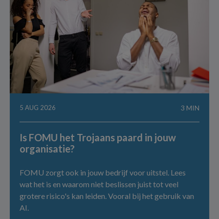
5 AUG 2026
3 MIN
Is FOMU het Trojaans paard in jouw
organisatie?
FOMU zorgt ook in jouw bedrijf voor uitstel. Lees
wat het is en waarom niet beslissen juist tot veel
grotere risico's kan leiden. Vooral bij het gebruik van
AI.