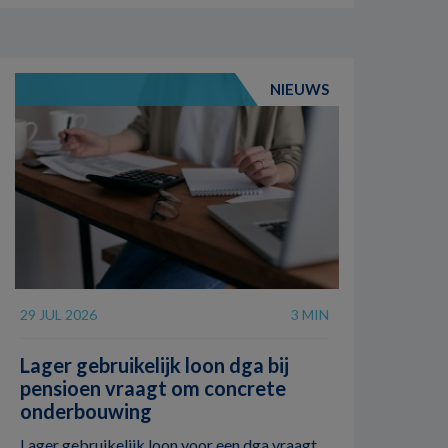
NIEUWS
29 JUL 2026
3 MIN
Lager gebruikelijk loon dga bij
pensioen vraagt om concrete
onderbouwing
Lager gebruikelijk loon voor een dga vraagt