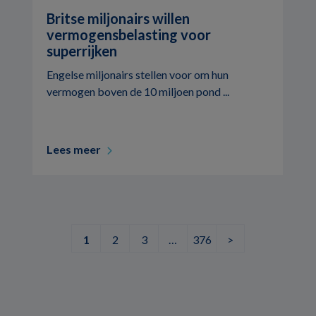
Britse miljonairs willen
vermogensbelasting voor
superrijken
Engelse miljonairs stellen voor om hun
vermogen boven de 10 miljoen pond ...
Lees meer
1
2
3
…
376
>