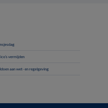
insjesdag
sico’s vermijden
ldoen aan wet- en regelgeving