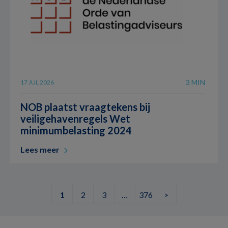
3 MIN
17 JUL 2026
NOB plaatst vraagtekens bij
veiligehavenregels Wet
minimumbelasting 2024
Lees meer
1
2
3
…
376
>