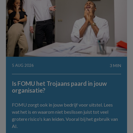
5 AUG 2026
3 MIN
Is FOMU het Trojaans paard in jouw
organisatie?
FOMU zorgt ook in jouw bedrijf voor uitstel. Lees
wat het is en waarom niet beslissen juist tot veel
grotere risico's kan leiden. Vooral bij het gebruik van
AI.