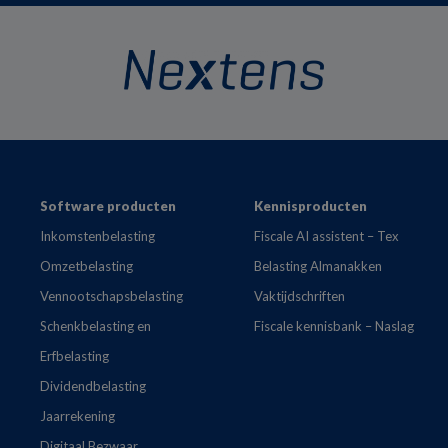
Footer
Software producten
Kennisproducten
Inkomstenbelasting
Fiscale AI assistent – Tex
Omzetbelasting
Belasting Almanakken
Vennootschapsbelasting
Vaktijdschriften
Schenkbelasting en
Fiscale kennisbank – Naslag
Erfbelasting
Dividendbelasting
Jaarrekening
Digitaal Bezwaar