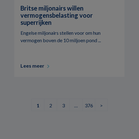
Britse miljonairs willen
vermogensbelasting voor
superrijken
Engelse miljonairs stellen voor om hun
vermogen boven de 10 miljoen pond ...
Lees meer
1
2
3
…
376
>