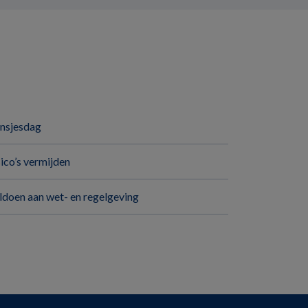
insjesdag
sico’s vermijden
ldoen aan wet- en regelgeving