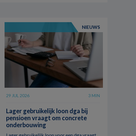
NIEUWS
29 JUL 2026
3 MIN
Lager gebruikelijk loon dga bij
pensioen vraagt om concrete
onderbouwing
Lager gebruikelijk loon voor een dga vraagt