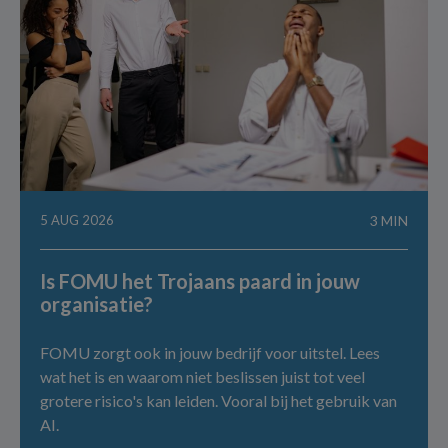
5 AUG 2026
3 MIN
Is FOMU het Trojaans paard in jouw
organisatie?
FOMU zorgt ook in jouw bedrijf voor uitstel. Lees
wat het is en waarom niet beslissen juist tot veel
grotere risico's kan leiden. Vooral bij het gebruik van
AI.