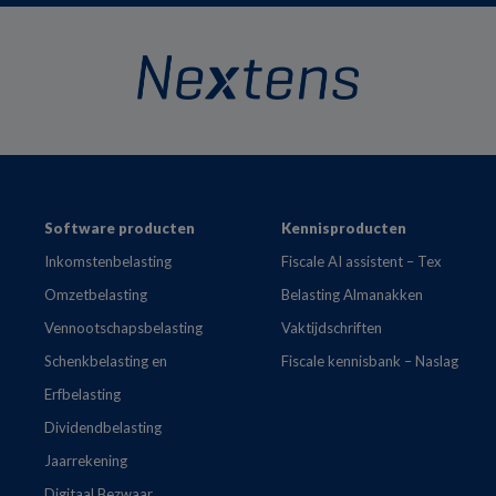
Footer
Software producten
Kennisproducten
Inkomstenbelasting
Fiscale AI assistent – Tex
Omzetbelasting
Belasting Almanakken
Vennootschapsbelasting
Vaktijdschriften
Schenkbelasting en
Fiscale kennisbank – Naslag
Erfbelasting
Dividendbelasting
Jaarrekening
Digitaal Bezwaar