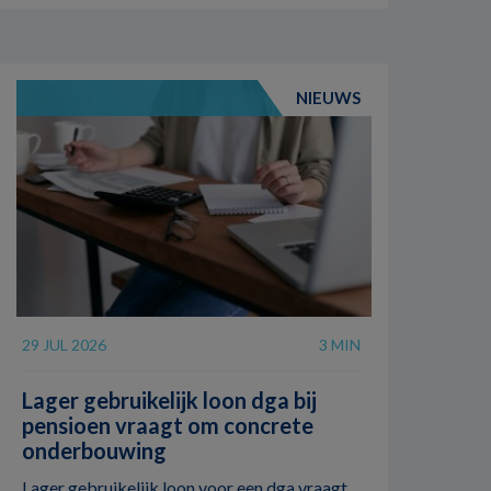
NIEUWS
29 JUL 2026
3 MIN
Lager gebruikelijk loon dga bij
pensioen vraagt om concrete
onderbouwing
Lager gebruikelijk loon voor een dga vraagt