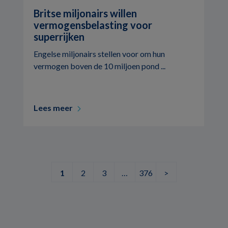
Britse miljonairs willen
vermogensbelasting voor
superrijken
Engelse miljonairs stellen voor om hun
vermogen boven de 10 miljoen pond ...
Lees meer
1
2
3
…
376
>