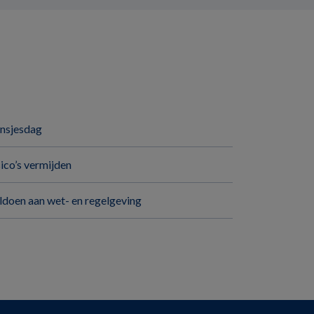
insjesdag
sico’s vermijden
ldoen aan wet- en regelgeving